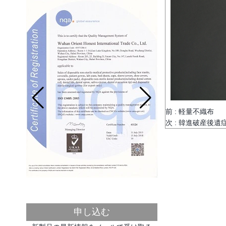
年500億。
環境検査、シャットダウン、閉鎖のほぼ1年
後、環境検査所は、工場がシャットダウン
していない企業がシャットダウンしている
転換点に達している.彼らは税金を払う...
住所変更通知
お客様各位： 私たちの会社は非常に速く成
長しているため、ビジネス開発の需要を満
たすために、私たちは以下のように新しい
大オフィスに移転したことを発表しま...
前 :
軽量不織布
新年！新しい挑戦！
2018年の旧正月休暇が来てから、2月12日
次 :
韓進破産後遺
から21日にかけて中国の旧正月のために事
務所が一時的に閉鎖され、2月12日から3月
2日まで量産が中止されます。 セールス...
タイの習慣の新しいルール！わずかな不注
意により、罰金が課されます！
最近タイの習慣は、空気と海を含むすべて
の輸送手段を含むタイのすべての輸出入品
の最新規則を公表するために、船外の商品
申し込む
に船積マークを記入し、船積みマークの...