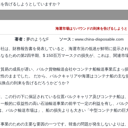
来を告げるしようとしていますか？
海運市場はリバウンドの到来を告げるしようと
著者 :
夢のようなF
ソース :
www.china-disposable.com
会社は、財務報告書を発表していると、海運市況の低迷が鮮明に提示さ
なるための第2四半期、$ 150百万マースクの損失が、これは、関連
、貿易の成長が遅い、バルク貨物輸送会社やコンテナ船輸送事業広まっ
益性のままでした。
だから、バルクキャリアや海運はコンテナ船の主な
転換点の到来を告げるだろうかどうか？
は、この行の下に保証されている位置バルクキャリア及びコンテナ船は
、一般的に収益性の高い石油輸送事業の前半で一定の利益を有し、バル
は、バルク輸送市場は」、船の損失よりも大きい「中型コンテナ船の巨
引事業のための主要な要因の一つです。韓進の問題が発生しないよりは