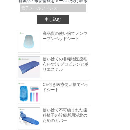
新製品の最新情報をメールで受け取る
ヨルダンの輸出要件
ヨルダンの税関要件によると、ヨルダンへ
のすべての商品には、4つのHSコードが提
供され、説明に表示されなければなりませ
ん。 この規制は2018年5月1日から実施さ...
人民元に対する米ドルの為替レートは正式
高品質の使い捨てノンウ
に崩壊しています6.3！
ーブンベッドシート
1月以降、人民元の為替相場は急騰してい
る。まっすぐに、人民元は正式にはプレス
リリースの6.2時代に入った。今年の初め
使い捨ての非織物医療毛
に、このような大きな増加、外国の貿易企...
布PPポリプロピレンとポ
イランに輸出する場合は、この新しいルー
リエステル
ルに注意してください！
外国の貿易の友人が注目している！最近の
イランの輸出は、イランに輸出されるすべ
CE付き医療使い捨てベッ
ての品物が「承認なし、無負荷」の要件に
ドシート
適合しなければならないという新たな要...
運送会社および港の多数は容器の欠乏であ
る!
使い捨て不可編まれた歯
今年4月と5月のボックスの大規模な欠如
科椅子の診療所用湖北の
は、まだ外国貿易の多くは、貨物を無駄に
ためのカバー
転送する人々!これは数ヶ月、再びトラフの