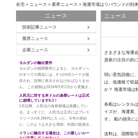
在宅
>
ニュース
>
業界ニュース
>
海運市場はリバウンドの到
ニュース
ニュース
タイの習慣の新しいルール！わずかな不注
意により、罰金が課されます！
技術記事ニュース
最近タイの習慣は、空気と海を含むすべて
の輸送手段を含むタイのすべての輸出入品
業界ニュース
の最新規則を公表するために、船外の商品
に船積マークを記入し、船積みマークの...
企業ニュース
さまざまな海運
ヨルダンの輸出要件
資家の注目の的に
ヨルダンの税関要件によると、ヨルダンへ
のすべての商品には、4つのHSコードが提
供され、説明に表示されなければなりませ
弱い景気回復に
ん。 この規制は2018年5月1日から実施さ...
は、低価格で収
人民元に対する米ドルの為替レートは正式
か？
海運市場は
に崩壊しています6.3！
1月以降、人民元の為替相場は急騰してい
る。まっすぐに、人民元は正式にはプレス
各船はレンタル
リリースの6.2時代に入った。今年の初め
イズが、海運業
に、このような大きな増加、外国の貿易企...
す。
船の損失に
イランに輸出する場合は、この新しいルー
ルに注意してください！
送料は、国際取
外国の貿易の友人が注目している！最近の