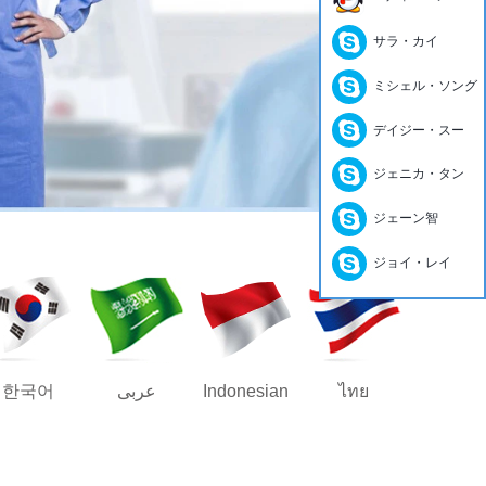
サラ・カイ
ミシェル・ソング
デイジー・スー
ジェニカ・タン
ジェーン智
ジョイ・レイ
한국어
عربى
Indonesian
ไทย