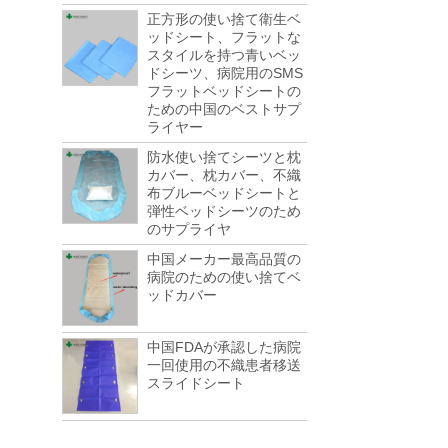
新しいラウンドではありません! 最近で...
正方形の使い捨て衛生ベ
ようこそ第123回中国広州見本市にお越しく
ッドシート、フラットな
ださい
スタイルを持つ青いベッ
5月1日から5日まで中国・広州で開催される
ドシーツ、病院用のSMS
使い捨て医療消費見本市「Canton Fair」に
フラットベッドシートの
ご参加くださいますようお願い申し上げま
ための中国のベストサプ
す。 私たちはすべてのタイプの直接...
ライヤー
世界の複合産業は2022によって $391億に
防水使い捨てシーツと枕
達した
カバー、枕カバー、不織
世界の複合市場は、2022によって $391億
布ブルーベッドシートと
に達すると予想され、化合物の年間成長率
弾性ベッドシーツのため
は 5.1% 2017 から2022になると予想され
のサプライヤ
る、研究機関と研究、調査会社からの新し...
中国メーカー最高品質の
環境税へのカウントダウンが始まります!毎
病院のための使い捨てベ
年500億。
ッドカバー
環境検査、シャットダウン、閉鎖のほぼ1年
後、環境検査所は、工場がシャットダウン
していない企業がシャットダウンしている
中国FDAが承認した病院
一回使用の不織患者移送
転換点に達している.彼らは税金を払う...
スライドシート
住所変更通知
お客様各位： 私たちの会社は非常に速く成
長しているため、ビジネス開発の需要を満