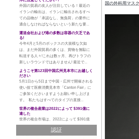
国の外科用マス
イランの輸出は、イランに輸出されるすべ
ての品物が「承認なし、無負荷」の要件に
適合しなければならないという新たな要...
運送会社および港の多数は容器の欠乏であ
る!
今年4月と5月のボックスの大規模な欠如
は、まだ外国貿易の多くは、貨物を無駄に
転送する人々!これは数ヶ月、再びトラフの
新しいラウンドではありません! 最近で...
ようこそ第123回中国広州見本市にお越しく
ださい
5月1日から5日まで中国・広州で開催される
使い捨て医療消費見本市「Canton Fair」に
ご参加くださいますようお願い申し上げま
す。 私たちはすべてのタイプの直接...
世界の複合産業は2022によって $391億に
達した
世界の複合市場は、2022によって $391億
に達すると予想され、化合物の年間成長率
は 5.1% 2017 から2022になると予想され
る、研究機関と研究、調査会社からの新し...
認証
環境税へのカウントダウンが始まります!毎