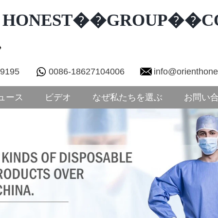
T HONEST��GROUP��CO
29195
0086-18627104006
info@orienthon
ュース
ビデオ
なぜ私たちを選ぶ
お問い