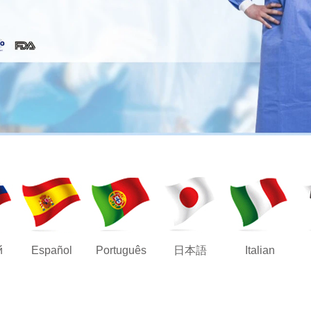
й
Español
Português
日本語
Italian