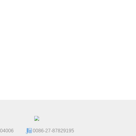
104006
0086-27-87829195