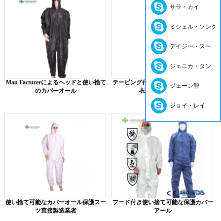
サラ・カイ
ミシェル・ソング
デイジー・スー
ジェニカ・タン
Mau Facturerによるヘッドと使い捨て
テーピング付きの使い捨て微孔性保護
ジェーン智
のカバーオール
衣類カバーオール
ジョイ・レイ
使い捨て可能なカバーオール保護スー
フード付き使い捨て可能な保護カバー
ツ直接製造業者
アール