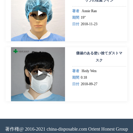
ップの生産ライン
著者
Annie Ran
期間
19"
日付
2018-11-23
価値のある使い捨てダストマ
スク
著者
Hedy Wen
期間
0.18
日付
2018-09-27
著作権@ 2016-2021 china-disposable.com Orient Honest Group