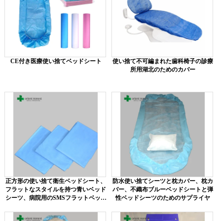
CE付き医療使い捨てベッドシート
使い捨て不可編まれた歯科椅子の診療
所用湖北のためのカバー
正方形の使い捨て衛生ベッドシート、
防水使い捨てシーツと枕カバー、枕カ
フラットなスタイルを持つ青いベッド
バー、不織布ブルーベッドシートと弾
シーツ、病院用のSMSフラットベッド
性ベッドシーツのためのサプライヤ
シートのための中国のベストサプライ
ヤー