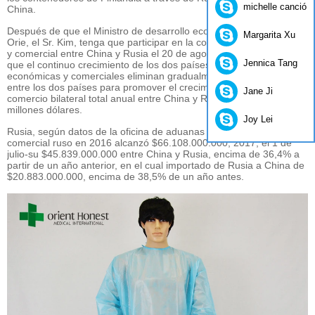
michelle canción
China.
Después de que el Ministro de desarrollo económico de Rusia,
Margarita Xu
Orie, el Sr. Kim, tenga que participar en la cooperación económica
y comercial entre China y Rusia el 20 de agosto en la reunión, dijo
Jennica Tang
que el continuo crecimiento de los dos países, las barreras
económicas y comerciales eliminan gradualmente el comercio
entre los dos países para promover el crecimiento del volumen de
Jane Ji
comercio bilateral total anual entre China y Rusia en 2017 o 80 mil
millones dólares.
Joy Lei
Rusia, según datos de la oficina de aduanas sino-el volumen
comercial ruso en 2016 alcanzó $66.108.000.000, 2017, el 1 de
julio-su $45.839.000.000 entre China y Rusia, encima de 36,4% a
partir de un año anterior, en el cual importado de Rusia a China de
$20.883.000.000, encima de 38,5% de un año antes.