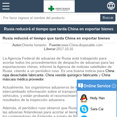
Buscar
Rusia reducirá el tiempo que tarda China en exportar bienes
Rusia reducirá el tiempo que tarda China en exportar bienes
Autor:
Oriente honesto
Fuente:
www.China-disposable.com
Liberar:
2017-10-16
La Agencia Federal de aduanas de Rusia está trabajando para
acortar todos los procedimientos de despacho de aduanas para las
exportaciones chinas, informó la Agencia de noticias satelitales de
Rusia, citando a un periódico ruso. Es una buena noticia para
China
,
y
ropa desechable fabricante
China vestido quirúrgico fabricante
China
.
máscara médica proveedor
Actualmente, los organismos aduaneros de los dos países han
intercambiado información sobre el transporte de mercancías y
vehículos, y están probando el reconocimiento mutuo de los
Hedy Han
resultados de la inspección aduanera.
Además, el periódico ruso observó que Rusia ha cooperado con
Sara Cai
las aduanas finlandesas para acortar el tiempo de autorización de
los contenedores de Finlandia a través de Rusia a Kazajstán y