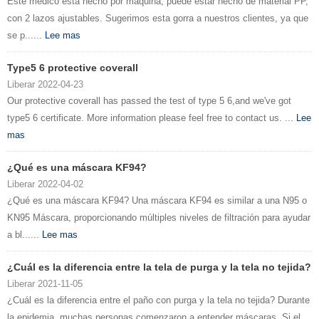
Este médico está hecho por máquina, puede estar hecho de material PP,
con 2 lazos ajustables. Sugerimos esta gorra a nuestros clientes, ya que
se p......
Lee mas
Type5 6 protective coverall
Liberar 2022-04-23
Our protective coverall has passed the test of type 5 6,and we've got
type5 6 certificate. More information please feel free to contact us. ...
Lee
mas
¿Qué es una máscara KF94?
Liberar 2022-04-02
¿Qué es una máscara KF94? Una máscara KF94 es similar a una N95 o
KN95 Máscara, proporcionando múltiples niveles de filtración para ayudar
a bl......
Lee mas
¿Cuál es la diferencia entre la tela de purga y la tela no tejida?
Liberar 2021-11-05
¿Cuál es la diferencia entre el paño con purga y la tela no tejida? Durante
la epidemia, muchas personas comenzaron a entender máscaras. Si el