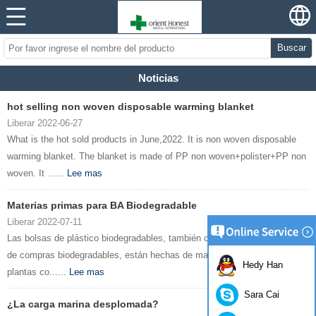
Buscar
Noticias
hot selling non woven disposable warming blanket
Liberar 2022-06-27
What is the hot sold products in June,2022. It is non woven disposable
warming blanket. The blanket is made of PP non woven+polister+PP non
woven. It ......
Lee mas
Materias primas para BA Biodegradable
Liberar 2022-07-11
Las bolsas de plástico biodegradables, también conocidas como bolsas
de compras biodegradables, están hechas de materiales extraídos de
Hedy Han
plantas co......
Lee mas
Sara Cai
¿La carga marina desplomada?