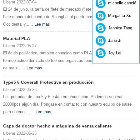
Liberar 2022-07-04
michelle canción
El 24 de junio, la tarifa de flete de mercado (flete marino y recargo por
Margarita Xu
flete marino) del puerto de Shanghai al puerto base de América
Occidental y......
Lee mas
Jennica Tang
Material PLA
Jane Ji
Liberar 2022-05-27
Joy Lei
El ácido poliláctico, también conocido como PLA, es un monómero
termoplástico derivado de fuentes orgánicas renovables como el almidón
de maíz......
Lee mas
Type5 6 Coverall Protective en producción
Liberar 2022-05-23
Los portadas de tipo 5 y 6 están en producción. Podemos superar
20000pcs algún día, Póngase en contacto con nuestro equipo de salse
para obtener ......
Lee mas
Caps de doctor hecho a máquina de venta caliente
Liberar 2022-05-23