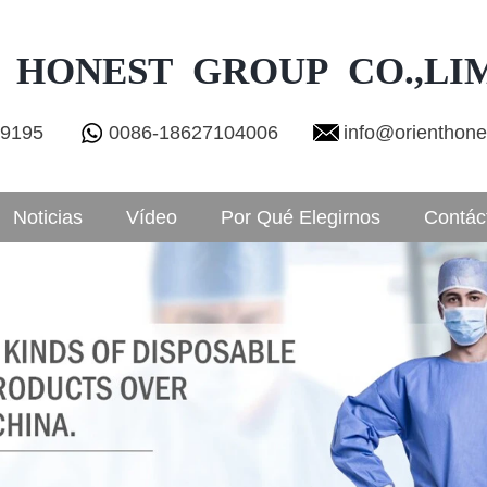
 HONEST GROUP CO.,LI
29195
0086-18627104006
info@orienthon
Noticias
Vídeo
Por Qué Elegirnos
Contác