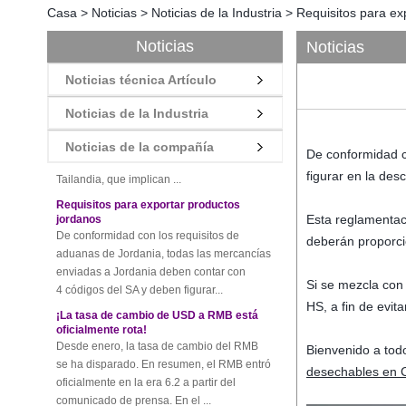
Casa
>
Noticias
>
Noticias de la Industria
>
Requisitos para ex
Noticias
Noticias
¡Nuevas reglas para las costumbres
tailandesas! ¡Una ligera imprudencia
Noticias técnica Artículo
dará lugar a altas multas!
Recientemente, aduanas de Tailandia para
Noticias de la Industria
lanzar la última regulación, todos los
productos de importación y exportación de
Noticias de la compañía
De conformidad c
Tailandia, que implican ...
figurar en la desc
Requisitos para exportar productos
jordanos
De conformidad con los requisitos de
Esta reglamentaci
aduanas de Jordania, todas las mercancías
deberán proporci
enviadas a Jordania deben contar con
4 códigos del SA y deben figurar...
Si se mezcla con 
¡La tasa de cambio de USD a RMB está
HS, a fin de evit
oficialmente rota!
Desde enero, la tasa de cambio del RMB
se ha disparado. En resumen, el RMB entró
Bienvenido a todo
oficialmente en la era 6.2 a partir del
desechables en 
comunicado de prensa. En el ...
¡Por favor, asegúrese de prestar atención