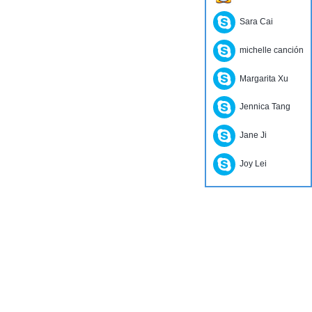
Sara Cai
michelle canción
Margarita Xu
Jennica Tang
Jane Ji
Joy Lei