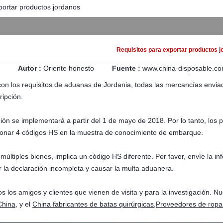
portar productos jordanos
Requisitos para exportar productos j
Autor :
Oriente honesto
Fuente :
www.china-disposable.c
on los requisitos de aduanas de Jordania, todas las mercancías envia
ripción.
ón se implementará a partir del 1 de mayo de 2018. Por lo tanto, los 
onar 4 códigos HS en la muestra de conocimiento de embarque.
múltiples bienes, implica un código HS diferente. Por favor, envíe la 
ar la declaración incompleta y causar la multa aduanera.
s los amigos y clientes que vienen de visita y para la investigación. 
China
, y el
China fabricantes de batas quirúrgicas
,
Proveedores de ropa