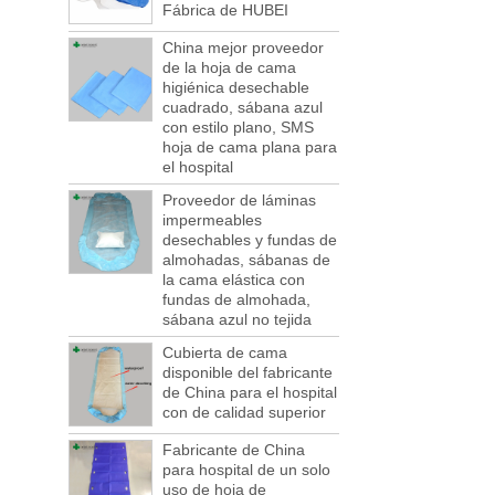
bienes exportados a ...
Fábrica de HUBEI
¡ una serie de compañías navieras y
China mejor proveedor
puertos son la falta de contenedores!
de la hoja de cama
¡ Este año en abril y mayo a gran escala la
higiénica desechable
falta de cajas, todavía mucho comercio
cuadrado, sábana azul
exterior, transporte de mercancías en vano!
con estilo plano, SMS
¡ Esto no es unos ...
hoja de cama plana para
el hospital
Bienvenido a visitarnos en la 123.ª Feria
de Cantón de China
Proveedor de láminas
Le invitamos sinceramente a que se una
impermeables
a nosotros en la feria comercial de
desechables y fundas de
consumos desechables de Canton Fair que
almohadas, sábanas de
se celebrará en Guangzhou, China, ...
la cama elástica con
fundas de almohada,
La industria compuesta global alcanzará
sábana azul no tejida
$39,1 mil millones por 2022
Se espera que el mercado compuesto
Cubierta de cama
global alcance los $39,1 mil millones por
disponible del fabricante
2022, y se espera que la tasa de
de China para el hospital
crecimiento anual compuesta sea 5,1% de
con de calidad superior
...
Fabricante de China
¡ una cuenta regresiva para el impuesto
para hospital de un solo
medioambiental comienza! Cada año 50
uso de hoja de