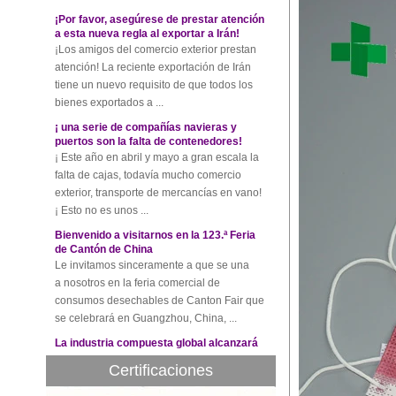
a esta nueva regla al exportar a Irán!
¡Los amigos del comercio exterior prestan
atención! La reciente exportación de Irán
tiene un nuevo requisito de que todos los
bienes exportados a ...
¡ una serie de compañías navieras y
puertos son la falta de contenedores!
¡ Este año en abril y mayo a gran escala la
falta de cajas, todavía mucho comercio
exterior, transporte de mercancías en vano!
¡ Esto no es unos ...
Bienvenido a visitarnos en la 123.ª Feria
de Cantón de China
Le invitamos sinceramente a que se una
a nosotros en la feria comercial de
consumos desechables de Canton Fair que
se celebrará en Guangzhou, China, ...
La industria compuesta global alcanzará
$39,1 mil millones por 2022
Se espera que el mercado compuesto
global alcance los $39,1 mil millones por
Certificaciones
2022, y se espera que la tasa de