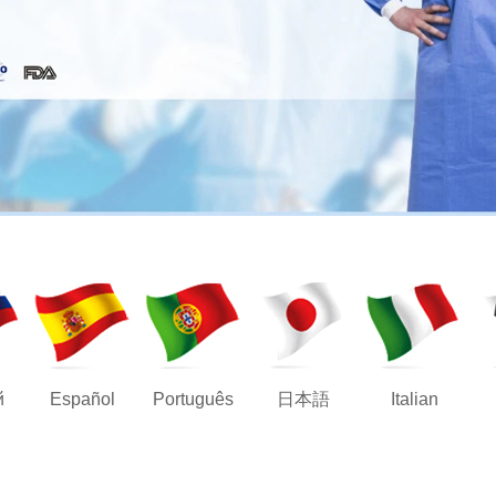
й
Español
Português
日本語
Italian