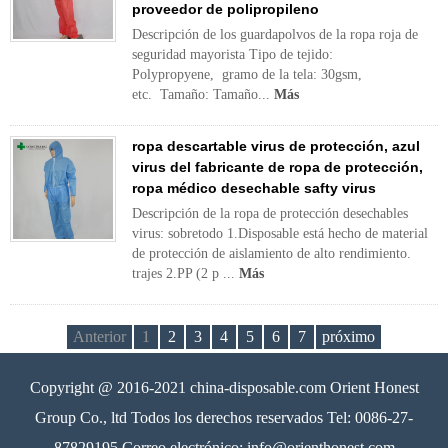
proveedor de polipropileno
Descripción de los guardapolvos de la ropa roja de
seguridad mayorista Tipo de tejido:
Polypropyene, gramo de la tela: 30gsm,
etc. Tamaño: Tamaño...
Más
ropa descartable virus de protección, azul
virus del fabricante de ropa de protección,
ropa médico desechable safty virus
Descripción de la ropa de protección desechables
virus: sobretodo 1.Disposable está hecho de material
de protección de aislamiento de alto rendimiento.
trajes 2.PP (2 p ...
Más
Anterior
1
2
3
4
5
6
7
próximo
Copyright @ 2016-2021 china-disposable.com Orient Honest
Group Co., ltd Todos los derechos reservados Tel: 0086-27-
87829195 Correo electrónico: info@orienthonest.com