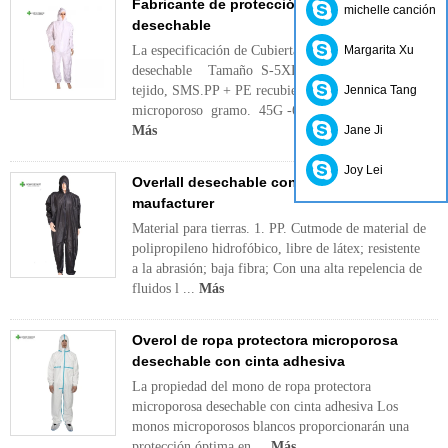
Fabricante de protección de protección
michelle canción
desechable
La especificación de Cubierta
Margarita Xu
desechable Tamaño S-5XL MATERIAL PP no
tejido, SMS.PP + PE recubierto,
Jennica Tang
microporoso gramo. 45G -65OR como solici...
Más
Jane Ji
Joy Lei
Overlall desechable con cabeza por
maufacturer
Material para tierras. 1. PP. Cutmode de material de
polipropileno hidrofóbico, libre de látex; resistente
a la abrasión; baja fibra; Con una alta repelencia de
fluidos l ...
Más
Overol de ropa protectora microporosa
desechable con cinta adhesiva
La propiedad del mono de ropa protectora
microporosa desechable con cinta adhesiva Los
monos microporosos blancos proporcionarán una
protección óptima en ...
Más