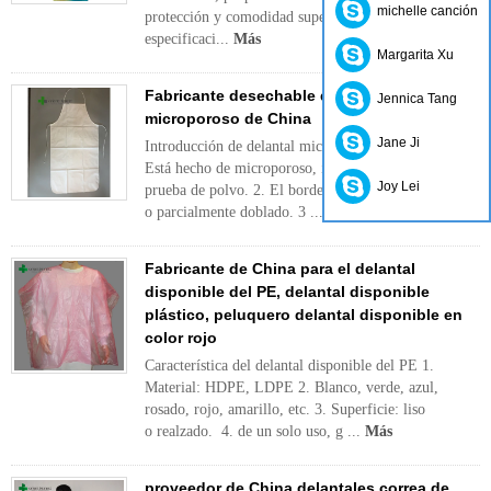
michelle canción
protección y comodidad superior: La
especificaci...
Más
Margarita Xu
Fabricante desechable de delantal
Jennica Tang
microporoso de China
Jane Ji
Introducción de delantal microporoso desechable: 1.
Está hecho de microporoso, impermeable y a
Joy Lei
prueba de polvo. 2. El borde puede ser total
o parcialmente doblado. 3 ....
Más
Fabricante de China para el delantal
disponible del PE, delantal disponible
plástico, peluquero delantal disponible en
color rojo
Característica del delantal disponible del PE 1.
Material: HDPE, LDPE 2. Blanco, verde, azul,
rosado, rojo, amarillo, etc. 3. Superficie: liso
o realzado. 4. de un solo uso, g ...
Más
proveedor de China delantales correa de