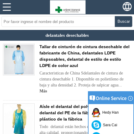
Buscar
delantales desechables
Tallar de cinturón de cintura desechable del
fabricante de China, delantales LDPE
dispsoables, delantal de estilo de estilo
LDPE de color azul
Caracteristicas de China Sdelantales de cintura de
cintura desechable 1. Disponible en polietileno de
baja y alta densidad 2. Proteja de salpicar agua...
Más
Aísle el delantal del polvo del PE, Aísle el
delantal del PE de la fábrica, Delantal del
Hedy Han
plástico de la fábrica
Sara Cai
Todo delantal están hechos de materiales de la más
alta calidad, proporcionando una excelente