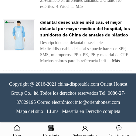
2.Available en diferentes tamaños. 3.Grade: No
estériles. 4.Widel ...
Más
delantal desechables médicas, el mejor
delantal por mayor médico del hospital, los
surtidores de China delantales de plástico
Descripciónde el delantal desechable
Medicaldisposable delantal se puede hacer de SPP,
SMS, microporosa PP + PE, PE y material de CPE.
Muchos colores para la referencia Indi ...
Más
Copyright @ 2016-2021 china-disposable.com Orient Honest
Group Co., ltd Todos los derechos reservados Tel: 0086-27-
87829195 Correo electrónico: info@orienthonest.com
Mapa del sitio
LLms
Maestría en Derecho completa
Casa
Categoría
Sobre nosotros
Contáctenos