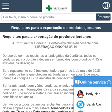
Procurar
Requisitos para a exportação de produtos jordanos
Requisitos para a exportação de produtos jordanos
Autor:
Orientar Honesto
Fonte:
www.china-disposable.com
LIBERAÇÃO ON:
2018-03-19
De acordo com os requisitos alfandegários da Jordânia, todos os
produtos para a Jordânia devem ser fornecidos com o código 4 HS e
exibidos na descrição.
Este regulamento será implementado a partir de 1 de maio de 2018.
Portanto, os bens que chegam na Jordânia em ou após 1 de maio,
forneça 4 códigos HS na amostra de conhecimento de embarque.
Se for misturado com vários produtos, envolve código HS diferente. Por
favor, envie as informações da carga separadamente de acordo com o
código HS, de modo a evitar a declaração incompleta e causar a
Hedy Han
penalidade aduaneira.
Sarah Cai
Bem-vindo a todos os amigos e clientes para visitar e para inquérito.
Nossa empresa é a mais estável
fornecedores descartáveis ​​de máscara
facial na China
, e as
Fabricantes de vestidos cirúrgicos