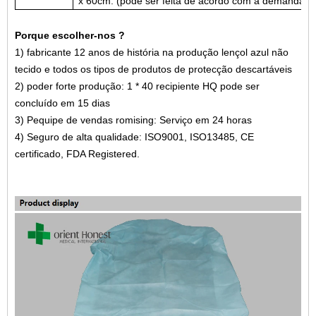
x 60cm
. (
pode ser feita de acordo com a demanda do
Porque escolher-nos ?
1)
fabricante
12
anos de história na produção
lençol azul não
tecido
e todos os tipos de produtos de protecção descartáveis
2)
poder forte produção
: 1 * 40 recipiente HQ pode ser
concluído em 15 dias
3) P
equipe de vendas romising
: Serviço em 24 horas
4) Seguro de alta qualidade:
ISO9001, ISO13485, CE
certificado, FDA Registered
.