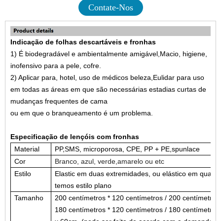
Contate-Nos
Indicação de folhas descartáveis ​​e fronhas
1)
É biodegradável e ambientalmente amigável
,
Macio, higiene,
inofensivo para a pele, cofre
.
2)
Aplicar para, hotel, uso de médicos beleza
,Eu
lidar para uso
em todas as áreas em que são necessárias estadias curtas de
mudanças frequentes de cama
ou em que o branqueamento é um problema.
Especificação de lençóis com fronhas
Material
PP,
SMS, microporosa
, CPE, PP + PE,
spunlace
Cor
Branco, azul, verde
,
amarelo ou etc
Estilo
Elastic em duas extremidades, ou elástico em quatr
temos estilo plano
Tamanho
200 centímetros * 120 centímetros / 200 centímetros 
180 centímetros * 120 centímetros / 180 centímetros 