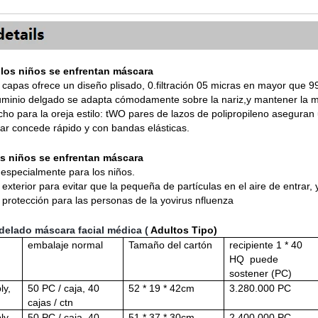
los niños se enfrentan máscara
 capas ofrece un diseño plisado
, 0.
filtración 05 micras en mayor que 9
uminio delgado se adapta cómodamente sobre la nariz
,y
mantener la má
cho para la oreja
estilo
: t
WO pares de lazos de polipropileno aseguran
e ar concede rápido y con bandas elásticas.
os niños se enfrentan máscara
especialmente para los niños.
l exterior para evitar que la pequeña de partículas en el aire de entrar,
 protección para las personas de la
yo
virus nfluenza
elado máscara facial médica
(
Adultos Tipo)
embalaje normal
Tamaño del cartón
recipiente 1 * 40
HQ
puede
sostener (PC)
ly,
50 PC / caja,
40
52 * 19 * 42cm
3.280.000 PC
cajas / ctn
ly,
50 PC / caja,
40
51 * 37 * 30cm
2.400.000 PC