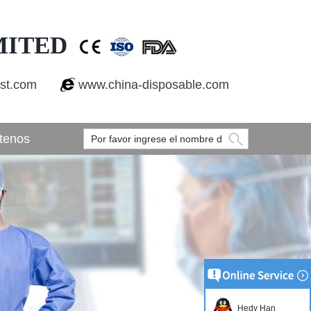
MITED
est.com
www.china-disposable.com
tenos
Hedy Han