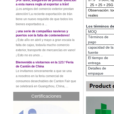
¡Los amigos del comercio exterior prestan
25 + 25 + 25G
atención! La reciente exportación de Irán
Observación: to
tiene un nuevo requisito de que todos los
reales
bienes exportados a ...
¡ una serie de compañías navieras y
Los términos de 
puertos son la falta de contenedores!
MOQ
¡ Este año en abril y mayo a gran escala la
Términos de
falta de cajas, todavía mucho comercio
pago
exterior, transporte de mercancías en vano!
capacidad de la
¡ Esto no es unos ...
fuente
Bienvenido a visitarnos en la 123.ª Feria
El tiempo de
de Cantón de China
entrega
Le invitamos sinceramente a que se una
Detalles de
a nosotros en la feria comercial de
empaque
consumos desechables de Canton Fair que
se celebrará en Guangzhou, China, ...
La industria compuesta global alcanzará
$39,1 mil millones por 2022
Se espera que el mercado compuesto
Certificaciones
global alcance los $39,1 mil millones por
2022, y se espera que la tasa de
crecimiento anual compuesta sea 5,1% de