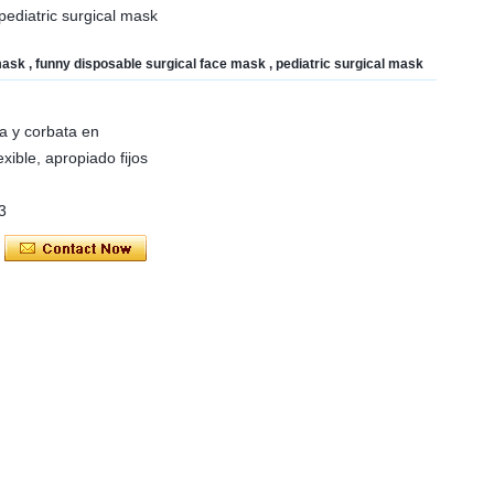
pediatric surgical mask
ask , funny disposable surgical face mask , pediatric surgical mask
a y corbata en
xible, apropiado fijos
3