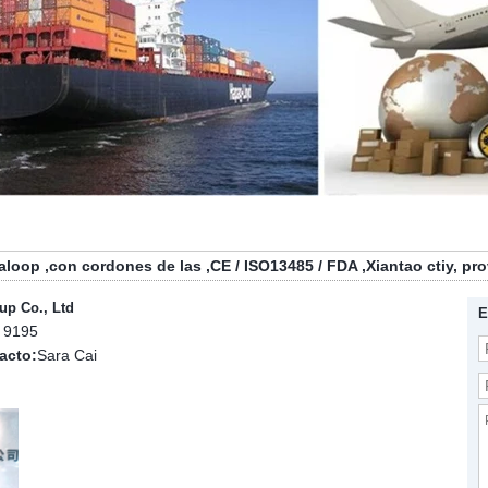
aloop
,
con cordones de las
,
CE / ISO13485 / FDA
,
Xiantao ctiy, pr
up Co., Ltd
E
 9195
acto:
Sara Cai