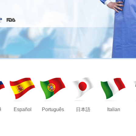
й
Español
Português
日本語
Italian