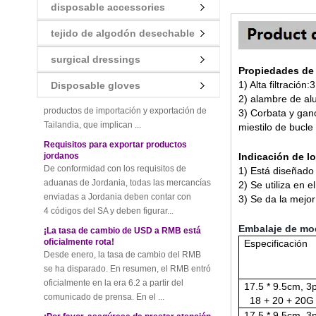
disposable accessories
¡Nuevas reglas para las costumbres
tejido de algodón desechable
tailandesas! ¡Una ligera imprudencia
dará lugar a altas multas!
surgical dressings
Recientemente, aduanas de Tailandia para
Propiedades de 
lanzar la última regulación, todos los
1) Alta
filtración
:
3
Disposable gloves
productos de importación y exportación de
2)
alambre de al
Tailandia, que implican ...
3)
Corbata
y gan
Requisitos para exportar productos
mi
estilo de bucl
jordanos
De conformidad con los requisitos de
Indicación de l
aduanas de Jordania, todas las mercancías
1)
Está diseñado 
enviadas a Jordania deben contar con
2)
Se utiliza en e
4 códigos del SA y deben figurar...
3)
Se da la mejor
¡La tasa de cambio de USD a RMB está
oficialmente rota!
Embalaje de
mod
Desde enero, la tasa de cambio del RMB
Especificación
se ha disparado. En resumen, el RMB entró
oficialmente en la era 6.2 a partir del
comunicado de prensa. En el ...
17.5 * 9.5cm, 3p
¡Por favor, asegúrese de prestar atención
18 + 20 + 20G
a esta nueva regla al exportar a Irán!
17.5 * 9.5cm, 3p