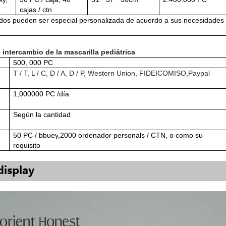
cajas / ctn
dos pueden ser especial personalizada de acuerdo a sus necesidades
intercambio de la mascarilla pediátrica
500
, 000 PC
T / T, L / C, D / A, D / P, Western Union, FIDEICOMISO,
P
aypal
1,00
0000
PC /
día
Según la cantidad
5
0
PC / b
buey
,
200
0
ordenador personal
s / CTN, o
como su
requisito