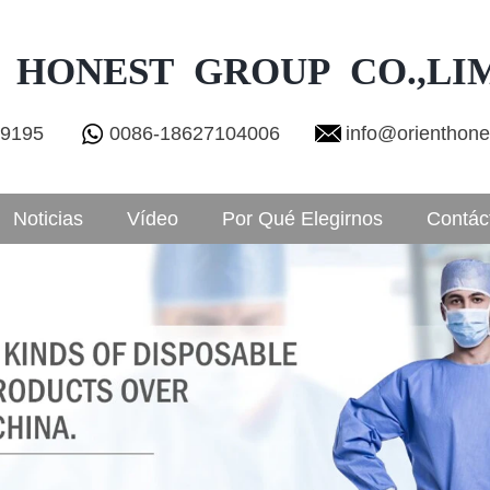
 HONEST GROUP CO.,LI
29195
0086-18627104006
info@orienthon
Noticias
Vídeo
Por Qué Elegirnos
Contác