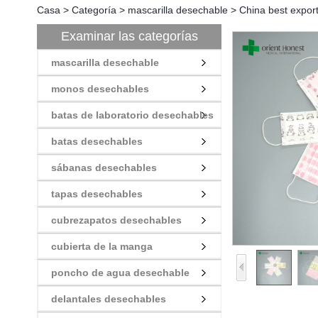
Casa
>
Categoría
>
mascarilla desechable
>
China best export
Examinar las categorías
mascarilla desechable
monos desechables
batas de laboratorio desechables
batas desechables
sábanas desechables
tapas desechables
cubrezapatos desechables
cubierta de la manga
poncho de agua desechable
delantales desechables