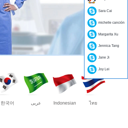
Sara Cai
michelle canción
Margarita Xu
Jennica Tang
Jane Ji
Joy Lei
한국어
عربى
Indonesian
ไทย