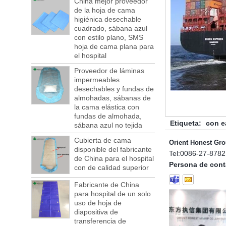
China mejor proveedor
¡ una serie de compañías navieras y
de la hoja de cama
puertos son la falta de contenedores!
higiénica desechable
¡ Este año en abril y mayo a gran escala la
cuadrado, sábana azul
falta de cajas, todavía mucho comercio
con estilo plano, SMS
exterior, transporte de mercancías en vano!
hoja de cama plana para
¡ Esto no es unos ...
el hospital
Bienvenido a visitarnos en la 123.ª Feria
Proveedor de láminas
de Cantón de China
impermeables
Le invitamos sinceramente a que se una
desechables y fundas de
a nosotros en la feria comercial de
almohadas, sábanas de
consumos desechables de Canton Fair que
la cama elástica con
se celebrará en Guangzhou, China, ...
fundas de almohada,
Etiqueta:
con e
sábana azul no tejida
La industria compuesta global alcanzará
$39,1 mil millones por 2022
Cubierta de cama
Orient Honest Gro
Se espera que el mercado compuesto
disponible del fabricante
Tel:
0086-27-8782
global alcance los $39,1 mil millones por
de China para el hospital
Persona de cont
2022, y se espera que la tasa de
con de calidad superior
crecimiento anual compuesta sea 5,1% de
Fabricante de China
...
para hospital de un solo
¡ una cuenta regresiva para el impuesto
uso de hoja de
medioambiental comienza! Cada año 50
diapositiva de
mil millones.
transferencia de
Después de casi un año de inspecciones