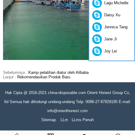
Lagu Michelle
Daisy Xu
Jennica Tang
Jane Ji
Joy Lei
Sebelumnya :
Kamp pelatihan diatur oleh Alibaba
Lanjut :
Rekomendasikan Produk Baru
Hak Cipta @ 2016-2021 china-disposable.com Orient Honest Group Co,
ltd Semua hak dilindungi undang-undang Telp: 0086-27-87829195 E-mail:
info@orienthonest.com
Sitemap.
LLm
LLms Penuh