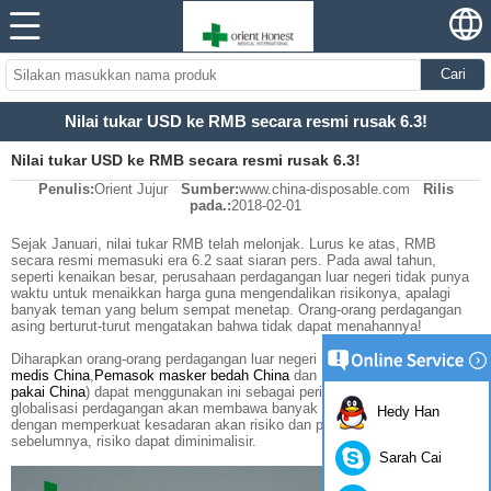
Cari
Nilai tukar USD ke RMB secara resmi rusak 6.3!
Nilai tukar USD ke RMB secara resmi rusak 6.3!
Penulis:
Orient Jujur
Sumber:
www.china-disposable.com
Rilis
pada.:
2018-02-01
Sejak Januari, nilai tukar RMB telah melonjak. Lurus ke atas, RMB
secara resmi memasuki era 6.2 saat siaran pers. Pada awal tahun,
seperti kenaikan besar, perusahaan perdagangan luar negeri tidak punya
waktu untuk menaikkan harga guna mengendalikan risikonya, apalagi
banyak teman yang belum sempat menetap. Orang-orang perdagangan
asing berturut-turut mengatakan bahwa tidak dapat menahannya!
Diharapkan orang-orang perdagangan luar negeri (
Produsen masker
medis China
,
Pemasok masker bedah China
dan
Produsen pakaian sekali
pakai China
) dapat menggunakan ini sebagai peringatan bahwa
globalisasi perdagangan akan membawa banyak potensi risiko. Hanya
Hedy Han
dengan memperkuat kesadaran akan risiko dan perencanaan
sebelumnya, risiko dapat diminimalisir.
Sarah Cai