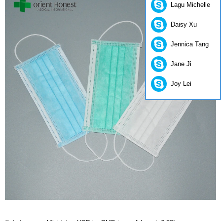
Lagu Michelle
Daisy Xu
Jennica Tang
Jane Ji
Joy Lei