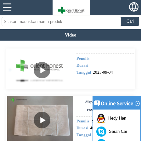
Cari
Video
Penulis
Durasi
Tanggal
2023-09-04
disposable SMS pillow
covers with edgefold
Hedy Han
Penulis
ShirlyZhou
Durasi
40s
Sarah Cai
Tanggal
2019-02-28