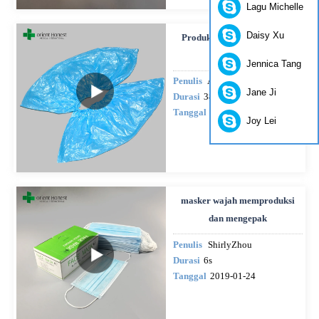
Lagu Michelle
Daisy Xu
Produksi penutup sepatu PE
sekali pakai
Jennica Tang
Penulis
Annie Ran
Jane Ji
Durasi
38"
Tanggal
2019-02-22
Joy Lei
masker wajah memproduksi
dan mengepak
Penulis
ShirlyZhou
Durasi
6s
Tanggal
2019-01-24