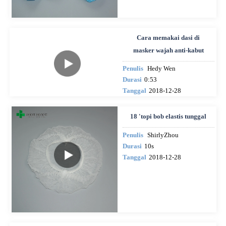
Cara memakai dasi di
masker wajah anti-kabut
Penulis
Hedy Wen
Durasi
0:53
Tanggal
2018-12-28
18 'topi bob elastis tunggal
Penulis
ShirlyZhou
Durasi
10s
Tanggal
2018-12-28