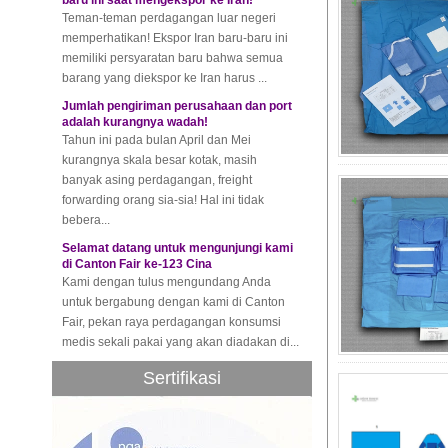
memperhatikan! Ekspor Iran baru-baru ini
memiliki persyaratan baru bahwa semua
barang yang diekspor ke Iran harus ...
Jumlah pengiriman perusahaan dan port
adalah kurangnya wadah!
Tahun ini pada bulan April dan Mei
kurangnya skala besar kotak, masih
banyak asing perdagangan, freight
forwarding orang sia-sia! Hal ini tidak
bebera...
Selamat datang untuk mengunjungi kami
di Canton Fair ke-123 Cina
Kami dengan tulus mengundang Anda
untuk bergabung dengan kami di Canton
Fair, pekan raya perdagangan konsumsi
medis sekali pakai yang akan diadakan di...
Komposit industri global akan mencapai
$ 39.1 milyar pada tahun 2022
Sertifikasi
Pasar komposit global diperkirakan akan
mencapai 39.1 milyar pada tahun 2022,
dan tingkat pertumbuhan tahunan yang
majemuk ini diharapkan akan sebesar...