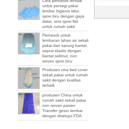
Jumlah pengiriman perusahaan dan port
Cina pemasok terbaik
adalah kurangnya wadah!
untuk persegi pakai
Tahun ini pada bulan April dan Mei
lembar higienis tidur,
kurangnya skala besar kotak, masih
sprei biru dengan gaya
datar, sms sprei flat
banyak asing perdagangan, freight
untuk rumah sakit
forwarding orang sia-sia! Hal ini tidak
bebera...
Pemasok untuk
lembaran tahan air sekali
Selamat datang untuk mengunjungi kami
pakai dan sarung bantal,
di Canton Fair ke-123 Cina
seprai elastis dengan
Kami dengan tulus mengundang Anda
bantal selimut, non
untuk bergabung dengan kami di Canton
woven sprei biru
Fair, pekan raya perdagangan konsumsi
medis sekali pakai yang akan diadakan di...
Produsen cina bed cover
sekali pakai untuk rumah
Komposit industri global akan mencapai
sakit dengan kualitas
$ 39.1 milyar pada tahun 2022
terbaik
Pasar komposit global diperkirakan akan
mencapai 39.1 milyar pada tahun 2022,
produsen China untuk
dan tingkat pertumbuhan tahunan yang
rumah sakit sekali pakai
majemuk ini diharapkan akan sebesar...
non woven pasien
Transfer geser lembar
Hitungan mundur ke lingkungan pajak
dengan disetujui FDA
mulai! Setiap tahun 50 miliar.
Setelah hampir satu tahun pemeriksaan
lingkungan, shutdowns dan penutupan,