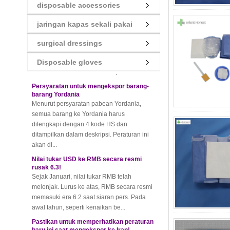
Aturan baru untuk kebiasaan Thailand!
disposable accessories
Sedikit ketidakmampuan akan
menghasilkan denda yang tinggi!
jaringan kapas sekali pakai
Baru-baru ini, kebiasaan Thailand untuk
mengeluarkan peraturan terbaru, semua
surgical dressings
barang impor dan ekspor Thailand, yang
melibatkan semua moda transportas...
Disposable gloves
Persyaratan untuk mengekspor barang-
barang Yordania
Menurut persyaratan pabean Yordania,
semua barang ke Yordania harus
dilengkapi dengan 4 kode HS dan
ditampilkan dalam deskripsi. Peraturan ini
akan di...
Nilai tukar USD ke RMB secara resmi
rusak 6.3!
Sejak Januari, nilai tukar RMB telah
melonjak. Lurus ke atas, RMB secara resmi
memasuki era 6.2 saat siaran pers. Pada
awal tahun, seperti kenaikan be...
Pastikan untuk memperhatikan peraturan
baru ini saat mengekspor ke Iran!
Teman-teman perdagangan luar negeri