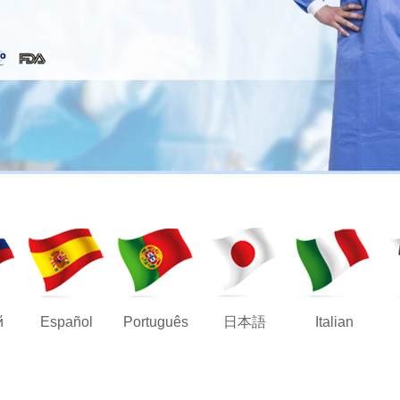
й
Español
Português
日本語
Italian