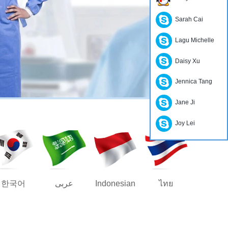
Sarah Cai
Lagu Michelle
Daisy Xu
Jennica Tang
Jane Ji
Joy Lei
한국어
عربى
Indonesian
ไทย