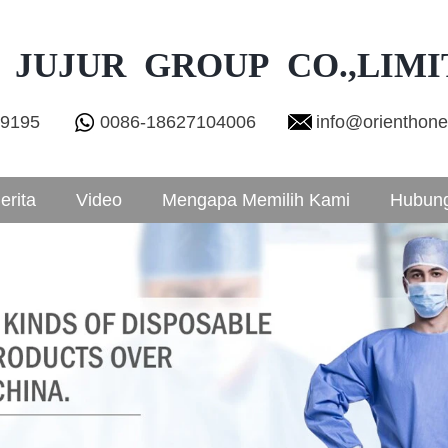
 JUJUR GROUP CO.,LIMI
29195
0086-18627104006
info@orienthon
erita
Video
Mengapa Memilih Kami
Hubung