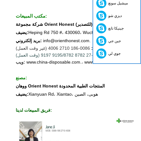
ميشيل سونغ
ديزي شو
مكتب المبيعات:
شركة مجموعة Orient Honest المحدودة (للتصدير)
جينيكا تانغ
Heping Rd 750 #، 430060، Wuchang، Wuchan، الصين
يضيف:
info@orienthonest.com.
بريد إلكتروني:
جين جي
التليفون المحمول:
0086-186 2710 4006 (غير وقت العمل)
جوي لي
أمن
:
0086-27 8782 9195/8782 9197 (وقت العمل)
www.orienthonest.com.
،
www.china-disposable.com.
ويب:
مصنع:
ووهان Orient Honest المنتجات الطبية المحدودة
Xianyuan Rd، Xiantao، هوبى، الصين
يضيف:
فريق المبيعات لدينا: