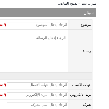
منزل، بيت
>
تصفح الفئات..
سؤال
موضوع
(* تط
رسالة
جهات الاتصال
(* ت
بريد الالكتروني
(* ت
شركة