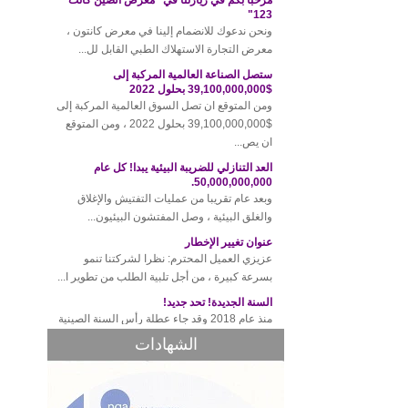
ونحن ندعوك للانضمام إلينا في معرض كانتون ،
معرض التجارة الاستهلاك الطبي القابل لل...
ستصل الصناعة العالمية المركبة إلى
$39,100,000,000 بحلول 2022
ومن المتوقع ان تصل السوق العالمية المركبة إلى
$39,100,000,000 بحلول 2022 ، ومن المتوقع
ان يص...
العد التنازلي للضريبة البيئية يبدا! كل عام
50,000,000,000.
وبعد عام تقريبا من عمليات التفتيش والإغلاق
والغلق البيئية ، وصل المفتشون البيئيون...
عنوان تغيير الإخطار
عزيزي العميل المحترم: نظرا لشركتنا تنمو
بسرعة كبيرة ، من أجل تلبية الطلب من تطوير ا...
السنة الجديدة! تحد جديد!
منذ عام 2018 وقد جاء عطلة رأس السنة الصينية
الجديدة، وقد تم إغلاق مكتبنا مؤقتا من 12 إ...
الشهادات
قواعد جديدة للجمارك التايلاندية! سوف الحكمة
طفيف يؤدي إلى غرامات عالية!
في الآونة الأخيرة، والجمارك تايلاند للافراج عن
أحدث اللوائح، وجميع الواردات والص...