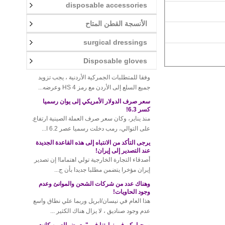
disposable accessories
قواعد جديدة للجمارك التايلاندية! سوف الحكمة
الأنسجة القطن المتاح
طفيف يؤدي إلى غرامات عالية!
في الآونة الأخيرة، والجمارك تايلاند للافراج عن
surgical dressings
أحدث اللوائح، وجميع الواردات والص...
متطلبات لتصدير البضائع الاردنية
Disposable gloves
وفقا للمتطلبات الجمركية الأردنية ، يجب تزويد
جميع السلع إلى الأردن مع رمز HS 4 وعرضه...
سعر صرف الدولار الأمريكي إلى يوان رسميا
كسر 6.3!
منذ يناير، وكان سعر صرف العملة الصينية ارتفاع.
على التوالي، رمب دخلت رسميا عصر 6.2 ا...
يرجى التأكد من الانتباه إلى هذه القاعدة الجديدة
عند التصدير إلى إيران!
أصدقاء التجارة الخارجية تولي اهتماما! إن تصدير
إيران مؤخرا يتضمن مطلبا جديدا بأن ج...
وهناك عدد من شركات الشحن والموانئ وعدم
وجود الحاويات!
هذا العام في نيسان/ابريل وربما علي نطاق واسع
عدم وجود صناديق ، لا يزال هناك الكثير ...
مرحبا بكم في زيارتنا في "معرض الصين كانت
123"