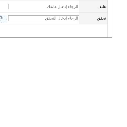
هاتف
تحقق