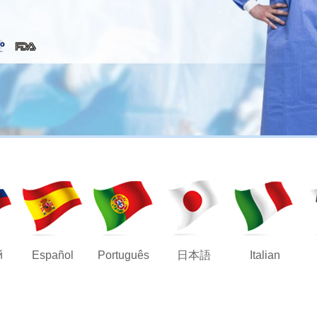
й
Español
Português
日本語
Italian