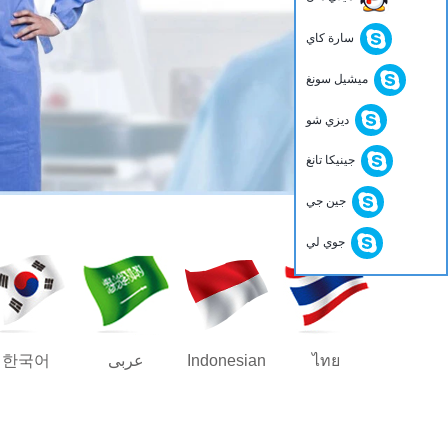
سارة كاي
ميشيل سونغ
ديزي شو
جينيكا تانغ
جين جي
جوي لي
ไทย
Indonesian
عربى
한국어