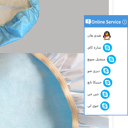
هيدي هان
سارة كاي
ميشيل سونغ
ديزي شو
جينيكا تانغ
جين جي
جوي لي