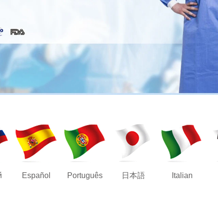
й
Español
Português
日本語
Italian