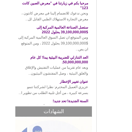
ونحن ندعوك للانضمام إلينا في معرض كانتون ،
معرض التجارة الاستهلاك الطبي القابل لل...
ستصل الصناعة العالمية المركبة إلى
$39,100,000,000 بحلول 2022
ومن المتوقع ان تصل السوق العالمية المركبة إلى
$39,100,000,000 بحلول 2022 ، ومن المتوقع
ان يص...
العد التنازلي للضريبة البيئية يبدا! كل عام
50,000,000,000.
وبعد عام تقريبا من عمليات التفتيش والإغلاق
والغلق البيئية ، وصل المفتشون البيئيون...
عنوان تغيير الإخطار
عزيزي العميل المحترم: نظرا لشركتنا تنمو
بسرعة كبيرة ، من أجل تلبية الطلب من تطوير ا...
السنة الجديدة! تحد جديد!
منذ عام 2018 وقد جاء عطلة رأس السنة الصينية
الجديدة، وقد تم إغلاق مكتبنا مؤقتا من 12 إ...
قواعد جديدة للجمارك التايلاندية! سوف الحكمة
الشهادات
طفيف يؤدي إلى غرامات عالية!
في الآونة الأخيرة، والجمارك تايلاند للافراج عن
أحدث اللوائح، وجميع الواردات والص...