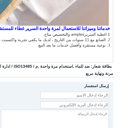
خدماتنا وميزاتنا
للاستعمال لمرة واحدة
السرير
غطاء للمستش
1
اغطية السرير
amples
والتخصيص متاح.
. الصانع مع 1
سنوات من التاريخ ، لديك ما يكفي
تجربة واكتسبت سم
5
2
. نوعية مستقرة وأفضل خدمات ما بعد البيع.
3
بطاقة شعار:
ضد للماء
,
استخدام مرة واحدة
,
م / ISO13485 / ادارة الاغذية والعقاقير
مرنة ونهاية مربع
إرسال استفسار