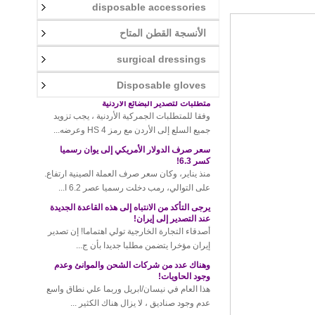
disposable accessories
قواعد جديدة للجمارك التايلاندية! سوف الحكمة
الأنسجة القطن المتاح
طفيف يؤدي إلى غرامات عالية!
في الآونة الأخيرة، والجمارك تايلاند للافراج عن
surgical dressings
أحدث اللوائح، وجميع الواردات والص...
متطلبات لتصدير البضائع الاردنية
Disposable gloves
وفقا للمتطلبات الجمركية الأردنية ، يجب تزويد
جميع السلع إلى الأردن مع رمز HS 4 وعرضه...
سعر صرف الدولار الأمريكي إلى يوان رسميا
كسر 6.3!
منذ يناير، وكان سعر صرف العملة الصينية ارتفاع.
على التوالي، رمب دخلت رسميا عصر 6.2 ا...
يرجى التأكد من الانتباه إلى هذه القاعدة الجديدة
عند التصدير إلى إيران!
أصدقاء التجارة الخارجية تولي اهتماما! إن تصدير
إيران مؤخرا يتضمن مطلبا جديدا بأن ج...
وهناك عدد من شركات الشحن والموانئ وعدم
وجود الحاويات!
هذا العام في نيسان/ابريل وربما علي نطاق واسع
عدم وجود صناديق ، لا يزال هناك الكثير ...
مرحبا بكم في زيارتنا في "معرض الصين كانت
123"