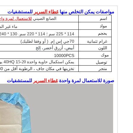
مواصفات يمكن التخلص منها
غطاء السرير
للمستشفيات
اسم
الصانع الصيني
للاستعمال لمرة وا
مواد
ماء غير الم
بحجم
114 * 225 سم ؛ 114 * 220 سم. 130 * 240 سم
غرام ث
ثمانية
70
جي إس إم
.
(
أو
وفقا لطلبك)
اللون
أبيض،
أزرق
أخضر،
إلخ
موك
10000PCS
يمكن استكمال حاوية واحدة 40HQ
-
1
يو
توصيل
20
5
متجر
تخزينها في مكان جاف ، الرطوبة أقل من 80 ٪ ، والتهوية ، مستودع الغاز غير التآكل.
صورة
للاستعمال لمرة واحدة
غطاء السرير
للمستشفيات