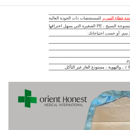
حدة
غطاء السرير
للمستشفيات ذات الجودة العالية
نسوجة النسيج ، PE
الصغيرة التي يسهل اختراقها
.
. أو حسب احتياجاتك
م