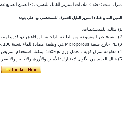
منزل، بيت
>
فئة
>
ملاءات السرير القابل للتصرف
>
الصين الصانع غط
الصين الصانع غطاء السرير القابل للتصرف للمستشفى مع أعلى جودة
1) مثالية للمستشفيات.
2) النسيج غير المنسوجة من الطبقة الداخلية الزرقاء هو ذو قدرة امتصاص عالية للماء.
3) PE خارج طبقة Microporous هي وظيفة مضادة للماء بنسبة 100 ٪. تنفس. ناعم.
4) مقاومة تمزق قوية ، تحمل وزن 150kgs. يمكنك استخدام المريض نقل غطاء السرير.
5) هناك العديد من الألوان لاختيارك: الأبيض والأزرق والأخضر والأصفر ..... الخ.