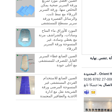
الصين أفضل مورد لمربع
ورقة السرير صحية يمكن
التخلص منها، ورقة السرير
الزرقاء مع نمط ثابت،
والرسائل القصيرة ورقة
سرير مسطح للمستشفى
المورد للأوراق ماء المتاح
وسادات، والشراشف مرنة
مع يغطي وسادة، غير
المنسوجة ورقة السرير
الزرقاء
الصين الصانع غطاء السرير
لة
,
تنفس
,
نهاية
القابل للتصرف للمستشفى
مع أعلى جودة
الصين الصانع للاستخدام
0086-27 87
الفردي المستشفى غير
تصال به:
جينيكا تانغ
المنسوجة المرضى ورقة
الشريحة نقل مع ادارة
الاغذية والعقاقير المعتمدة