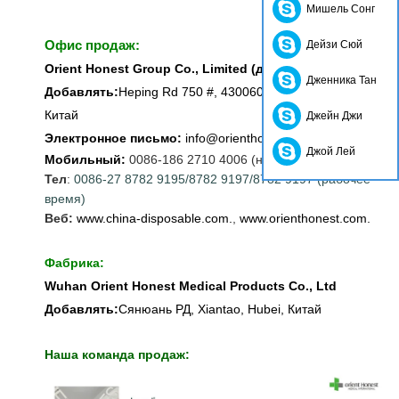
Мишель Сонг
Офис продаж:
Дейзи Сюй
Orient Honest Group Co., Limited (для экспорта)
Дженника Тан
Добавлять:
Heping Rd 750 #, 430060, Wuchang, Wuchan,
Китай
Джейн Джи
Электронное письмо:
info@orienthonest.com
Джой Лей
Мобильный:
0086-186 2710 4006 (не рабочее время)
Тел
:
0086-27 8782 9195/8782 9197/8782 9197 (рабочее
время)
Веб:
www.china-disposable.com.
,
www.orienthonest.com.
Фабрика:
Wuhan Orient Honest Medical Products Co., Ltd
Добавлять:
Сянюань РД, Xiantao, Hubei, Китай
Наша команда продаж: