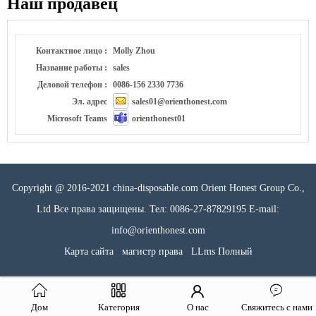
Наш продавец
Контактное лицо :
Molly Zhou
Название работы :
sales
Деловой телефон :
0086-156 2330 7736
Эл. адрес
sales01@orienthonest.com
Microsoft Teams
orienthonest01
Copyright @ 2016-2021 china-disposable.com Orient Honest Group Co.,
Ltd Все права защищены. Тел: 0086-27-87829195 E-mail:
info@orienthonest.com
Карта сайта
магистр права
LLms Полный
Дом
Категория
О нас
Свяжитесь с нами