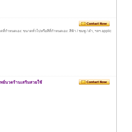
ี่กำหนดเอง: ขนาดทั่วไปหรือสีที่กำหนดเอง: สีฟ้า / ชมพู / ดำ, ฯลฯ applic
พทย์นวดร้านเสริมสวยใช้