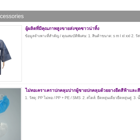
cessories
ผู้ผลิตที่มีคุณภาพสูงขายส่งชุดซาวน่าทิ้ง
ข้อมูลจำเพาะที่สำคัญ / คุณสมบัติพิเศษ: 1. สินค้าขนาด: s m l xl xxl 2.
ไม่ทอเคราเคราปกคลุมปากผู้ชายปกคลุมด้วยยางยืดสีฟ้าและส
1. วัสดุ: PP ไม่ทอ / PP + PE / SMS 2. สไตล์: ยืดหยุ่นเดียวยืดหยุ่นคู่ 3. น