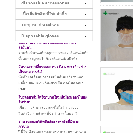
disposable accessories
กฎเกณฑ์ใหม่สำหรับศุลกากรของไทย! ความ
เนื้อเยื่อผ้าฝ้ายที่ใช้แล้วทิ้ง
ไม่รอบคอบเล็กน้อยจะส่งผลให้เกิดค่าปรับสูง!
เมื่อเร็ว ๆ นี้ศุลกากรของไทยที่จะออกกฎระเบียบ
surgical dressings
ล่าสุดสินค้านำเข้าและส่งออกทั้ง...
ข้อกำหนดสำหรับการส่งออกสินค้าของ
Disposable gloves
จอร์แดน
ตามข้อกำหนดด้านศุลกากรของจอร์แดนสินค้า
ทั้งหมดจะถูกส่งไปยังจอร์แดนต้องมีรหัส...
อัตราแลกเปลี่ยนของ USD ถึง RMB เสียอย่าง
เป็นทางการ 6.3!
นับตั้งแต่เดือนมกราคมเป็นต้นมาอัตราแลก
เปลี่ยนของ RMB ก็ทะยานขึ้น ตรงไปตรงมา
RMB ...
โปรดอย่าลืมใส่ใจกับกฎใหม่นี้เมื่อส่งออกไปยัง
อิหร่าน!
เพื่อนการค้าต่างประเทศใส่ใจ! การส่งออก
สินค้าอิหร่านล่าสุดมีข้อกำหนดใหม่ว่าสิ...
จำนวนของบริษัทจัดส่งและพอร์ตที่มีขาด
ภาชนะ
ปีนี้ในเดือนเมษายนและพฤษภาคมขาดขนาด
ใหญ่กล่อง ยังคงจำนวนมากต่างประเทศค้า