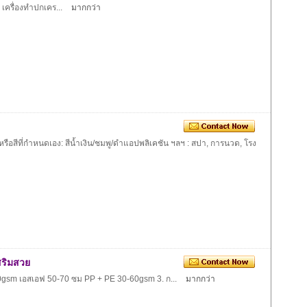
ครื่องทำปกเคร...
มากกว่า
อสีที่กำหนดเอง: สีน้ำเงิน/ชมพู/ดำแอปพลิเคชัน ฯลฯ : สปา, การนวด, โรง
สริมสวย
-70gsm เอสเอฟ 50-70 ซม PP + PE 30-60gsm 3. ก...
มากกว่า