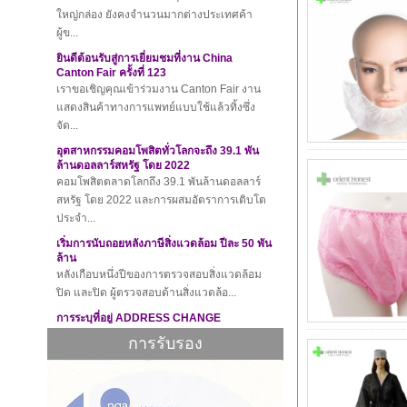
ผู้ข...
ยินดีต้อนรับสู่การเยี่ยมชมที่งาน China
Canton Fair ครั้งที่ 123
เราขอเชิญคุณเข้าร่วมงาน Canton Fair งาน
แสดงสินค้าทางการแพทย์แบบใช้แล้วทิ้งซึ่ง
จัด...
อุตสาหกรรมคอมโพสิตทั่วโลกจะถึง 39.1 พัน
ล้านดอลลาร์สหรัฐ โดย 2022
คอมโพสิตตลาดโลกถึง 39.1 พันล้านดอลลาร์
สหรัฐ โดย 2022 และการผสมอัตราการเติบโต
ประจำ...
เริ่มการนับถอยหลังภาษีสิ่งแวดล้อม ปีละ 50 พัน
ล้าน
หลังเกือบหนึ่งปีของการตรวจสอบสิ่งแวดล้อม
ปิด และปิด ผู้ตรวจสอบด้านสิ่งแวดล้อ...
การระบุที่อยู่ ADDRESS CHANGE
เรียนลูกค้าผู้ทรงคุณค่า: เนื่องจาก บริษัท ของ
เราเติบโตขึ้นอย่างรวดเร็วเพื่อตอ...
การรับรอง
ปีใหม่! ความท้าทายใหม่!
ตั้งแต่ปีพ. ศ. 2561 วันหยุดตรุษจีนมาถึง
สำนักงานของเราได้ปิดทำการชั่วคราวตั้งแต่...