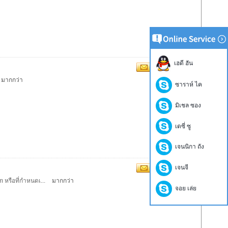
เฮดี ฮัน
มากกว่า
ซาราห์ ไค
มิเชล ซอง
เดซี่ ซู
เจนนิกา ถัง
เจนจี
m หรือที่กำหนดเ...
มากกว่า
จอย เล่ย