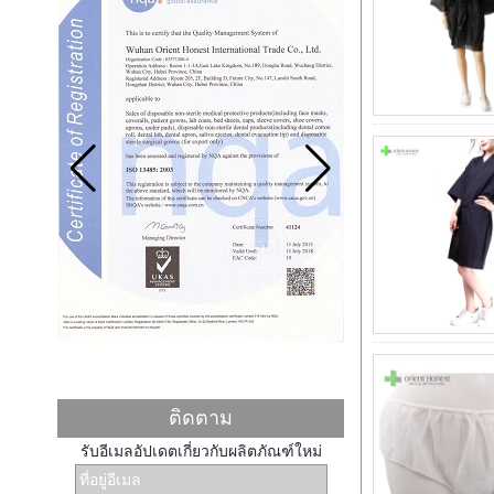
กฎเกณฑ์ใหม่สำหรับศุลกากรของไทย! ความ
ไม่รอบคอบเล็กน้อยจะส่งผลให้เกิดค่าปรับสูง!
เมื่อเร็ว ๆ นี้ศุลกากรของไทยที่จะออกกฎระเบียบ
ล่าสุดสินค้านำเข้าและส่งออกทั้ง...
ข้อกำหนดสำหรับการส่งออกสินค้าของ
จอร์แดน
ตามข้อกำหนดด้านศุลกากรของจอร์แดนสินค้า
ทั้งหมดจะถูกส่งไปยังจอร์แดนต้องมีรหัส...
อัตราแลกเปลี่ยนของ USD ถึง RMB เสียอย่าง
เป็นทางการ 6.3!
นับตั้งแต่เดือนมกราคมเป็นต้นมาอัตราแลก
เปลี่ยนของ RMB ก็ทะยานขึ้น ตรงไปตรงมา
RMB ...
โปรดอย่าลืมใส่ใจกับกฎใหม่นี้เมื่อส่งออกไปยัง
อิหร่าน!
เพื่อนการค้าต่างประเทศใส่ใจ! การส่งออก
สินค้าอิหร่านล่าสุดมีข้อกำหนดใหม่ว่าสิ...
จำนวนของบริษัทจัดส่งและพอร์ตที่มีขาด
ภาชนะ
ติดตาม
ปีนี้ในเดือนเมษายนและพฤษภาคมขาดขนาด
รับอีเมลอัปเดตเกี่ยวกับผลิตภัณฑ์ใหม่
ใหญ่กล่อง ยังคงจำนวนมากต่างประเทศค้า
ผู้ข...