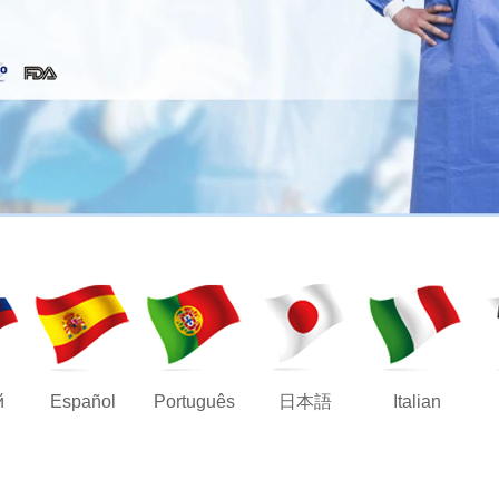
й
Español
Português
日本語
Italian