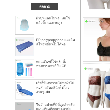
ยินดีต้อนรับสู่การเยี่ยมชมที่งาน China
Canton Fair ครั้งที่ 123
เราขอเชิญคุณเข้าร่วมงาน Canton Fair งาน
แสดงสินค้าทางการแพทย์แบบใช้แล้วทิ้งซึ่ง
ผ้าปูที่นอนไม่ทอแบบใช้
จัด...
แล้วทิ้งคุณภาพสูง
อุตสาหกรรมคอมโพสิตทั่วโลกจะถึง 39.1 พัน
ล้านดอลลาร์สหรัฐ โดย 2022
คอมโพสิตตลาดโลกถึง 39.1 พันล้านดอลลาร์
PP polypropylene และโพ
สหรัฐ โดย 2022 และการผสมอัตราการเติบโต
ลีโพรพิลีนที่ไม่ได้ทอ
ประจำ...
เริ่มการนับถอยหลังภาษีสิ่งแวดล้อม ปีละ 50 พัน
ล้าน
หลังเกือบหนึ่งปีของการตรวจสอบสิ่งแวดล้อม
แผ่นเตียงที่ใช้แล้วทิ้ง
ทางการแพทย์กับ CE
ปิด และปิด ผู้ตรวจสอบด้านสิ่งแวดล้อ...
การระบุที่อยู่ ADDRESS CHANGE
เรียนลูกค้าผู้ทรงคุณค่า: เนื่องจาก บริษัท ของ
เราเติบโตขึ้นอย่างรวดเร็วเพื่อตอ...
เก้าอี้ทันตกรรมไม่ทอผ้าไม่
ทอสำหรับคลินิกใช้โรง
ปีใหม่! ความท้าทายใหม่!
งานหูเป่ย
ตั้งแต่ปีพ. ศ. 2561 วันหยุดตรุษจีนมาถึง
สำนักงานของเราได้ปิดทำการชั่วคราวตั้งแต่...
จีนจำหน่ายที่ดีที่สุดสำหรับ
แผ่นเตียงที่ถูกสุขอนามัย