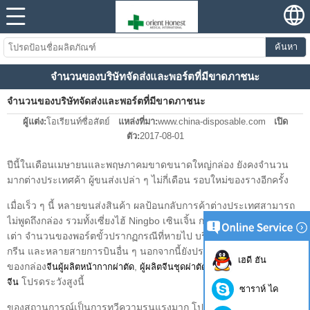
ค้นหา
จำนวนของบริษัทจัดส่งและพอร์ตที่มีขาดภาชนะ
จำนวนของบริษัทจัดส่งและพอร์ตที่มีขาดภาชนะ
ผู้แต่ง:
โอเรียนท์ซื่อสัตย์
แหล่งที่มา:
www.china-disposable.com
เปิด
ตัว:
2017-08-01
ปีนี้ในเดือนเมษายนและพฤษภาคมขาดขนาดใหญ่กล่อง ยังคงจำนวน
มากต่างประเทศค้า ผู้ขนส่งเปล่า ๆ ไม่กี่เดือน รอบใหม่ของรางอีกครั้ง
เมื่อเร็ว ๆ นี้ หลายขนส่งสินค้า ผลป้อนกลับการค้าต่างประเทศสามารถ
ไม่พูดถึงกล่อง รวมทั้งเซี่ยงไฮ้ Ningbo เซินเจิ้น กวางโจวหนานชา ชิง
เต่า จำนวนของพอร์ตขั้วปรากฏกรณีที่หายไป บริษัทขนส่ง Dafei เอเวอร์
กรีน และหลายสายการบินอื่น ๆ นอกจากนี้ยังปรากฏในกรณีที่ขาดแคลน
เฮดี ฮัน
ของกล่อง
,
และ
จีนผู้ผลิตหน้ากากผ่าตัด
ผู้ผลิตจีนชุดผ่าตัด
ผู้ผลิตผ้าอ้อมเสื้อ
โปรดระวังสูงนี้
จีน
ซาราห์ ไค
ของสถานการณ์เป็นการทวีความรุนแรงมาก โปรดรีบบอกกัน เมื่อเร็ว ๆ