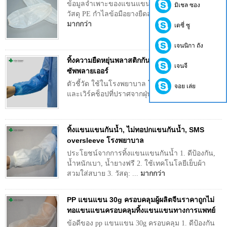
ข้อมูลจำเพาะของแขนแขน: ปลอกแขนที่ทำจาก
มิเชล ซอง
วัสดุ PE กำไลข้อมือยางยืดสไตล์กับฟังก์ชั...
มากกว่า
เดซี่ ซู
เจนนิกา ถัง
ทิ้งความยืดหยุ่นพลาสติกกันน้ำสีน้ำเงิน PE แขนปก
เจนจี
ซัพพลายเออร์
ตัวชี้วัด ใช้ในโรงพยาบาล โรงงานผลิตอาหาร
จอย เล่ย
และเวิร์คช็อปที่ปราศจากฝุ่น ปกติบรรจ...
มากกว่า
ทิ้งแขนแขนกันน้ำ, ไม่ทอปกแขนกันน้ำ, SMS
oversleeve โรงพยาบาล
ประโยชน์จากการทิ้งแขนแขนกันน้ำ 1. ดีป้องกัน,
น้ำหนักเบา, น้ำยางฟรี 2. ใช้เทคโนโลยีเย็บผ้า
สวมใส่สบาย 3. วัสดุ: ...
มากกว่า
PP แขนแขน 30g ครอบคลุมผู้ผลิตจีนราคาถูกไม่
ทอแขนแขนครอบคลุมทิ้งแขนแขนทางการแพทย์
ข้อดีของ pp แขนแขน 30g ครอบคลุม 1. ดีป้องกัน