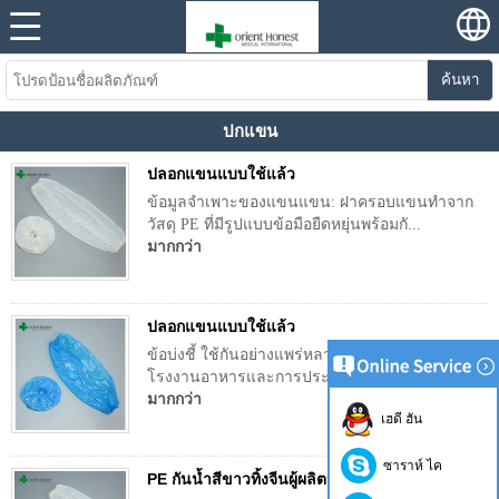
ค้นหา
ปกแขน
ปลอกแขนแบบใช้แล้ว
ข้อมูลจำเพาะของแขนแขน: ฝาครอบแขนทำจาก
วัสดุ PE ที่มีรูปแบบข้อมือยืดหยุ่นพร้อมกั...
มากกว่า
ปลอกแขนแบบใช้แล้ว
ข้อบ่งชี้ ใช้กันอย่างแพร่หลายในโรงพยาบาล
โรงงานอาหารและการประชุมเชิงปฏิบัติก...
มากกว่า
เฮดี ฮัน
ซาราห์ ไค
PE กันน้ำสีขาวทิ้งจีนผู้ผลิตปลอกแขน