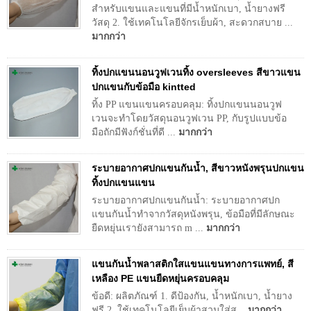
สำหรับแขนและแขนที่มีน้ำหนักเบา, น้ำยางฟรี
วัสดุ 2. ใช้เทคโนโลยีจักรเย็บผ้า, สะดวกสบาย ...
มากกว่า
ทิ้งปกแขนนอนวูฟเวนทิ้ง oversleeves สีขาวแขน
ปกแขนกับข้อมือ kintted
ทิ้ง PP แขนแขนครอบคลุม: ทิ้งปกแขนนอนวูฟ
เวนจะทำโดยวัสดุนอนวูฟเวน PP, กับรูปแบบข้อ
มือถักมีฟังก์ชั่นที่ดี ...
มากกว่า
ระบายอากาศปกแขนกันน้ำ, สีขาวหนังพรุนปกแขน
ทิ้งปกแขนแขน
ระบายอากาศปกแขนกันน้ำ: ระบายอากาศปก
แขนกันน้ำทำจากวัสดุหนังพรุน, ข้อมือที่มีลักษณะ
ยืดหยุ่นเรายังสามารถ m ...
มากกว่า
แขนกันน้ำพลาสติกใสแขนแขนทางการแพทย์, สี
เหลือง PE แขนยืดหยุ่นครอบคลุม
ข้อดี: ผลิตภัณฑ์ 1. ดีป้องกัน, น้ำหนักเบา, น้ำยาง
ฟรี 2. ใช้เทคโนโลยีเย็บผ้าสวมใส่ส...
มากกว่า