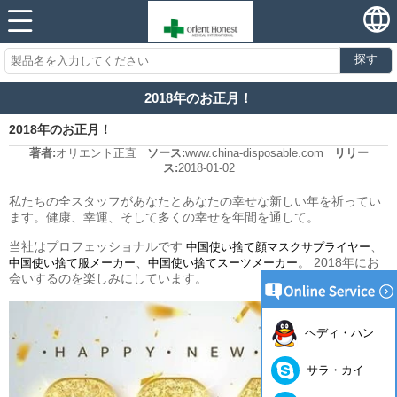
探す
2018年のお正月！
2018年のお正月！
著者:
オリエント正直
ソース:
www.china-disposable.com
リリー
ス:
2018-01-02
私たちの全スタッフがあなたとあなたの幸せな新しい年を祈ってい
ます。健康、幸運、そして多くの幸せを年間を通して。
当社はプロフェッショナルです
、
中国使い捨て顔マスクサプライヤー
、
。 2018年にお
中国使い捨て服メーカー
中国使い捨てスーツメーカー
会いするのを楽しみにしています。
ヘディ・ハン
サラ・カイ