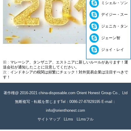
ミシェル・ソン
デイジー・スー
ジェニカ・タン
ジェーン智
ジョイ・レイ
前 :
マレーシア、タンザニア、エストニアに新しいルールがあります！運
送会社が通知したことに注意してください。
次 :
インドネシアの税関は頻繁にチェック！対外貿易企業は注目すべきで
す！
著作権@ 2016-2021 china-disposable.com Orient Honest Group Co.、Ltd
無断複写・転載を禁じますTel：0086-27-87829195 E-mail：
info@orienthonest.com
サイトマップ
LLms
LLmsフル