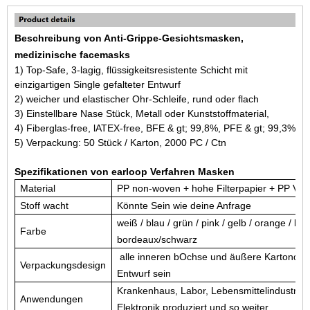
Beschreibung von Anti-Grippe-Gesichtsmasken,
medizinische facemasks
1) Top-Safe, 3-lagig, flüssigkeitsresistente Schicht mit
einzigartigen Single gefalteter Entwurf
2) weicher und elastischer Ohr-Schleife, rund oder flach
3)
Einstellbare Nase
Stück
, Metall oder Kunststoffmaterial,
4)
Fiberglas-
f
ree
, l
ATEX-
f
ree, BFE & gt; 99,8%, PFE & gt; 99,3%
5) Verpackung: 50 Stück / Karton, 2000 PC / Ctn
Spezifikationen von earloop Verfahren Masken
Material
PP non-woven + hohe Filterpapier + PP Vlie
Stoff w
acht
Könnte
Sein
wie deine Anfrage
weiß / blau / grün / pink / gelb / orange / lila 
Farbe
bordeaux
/schwarz
alle inneren b
Ochse
und
äußere
Kartondruc
Verpackungsdesign
Entwurf sein
Krankenhaus, Labor, Lebensmittelindustrie, 
Anwendungen
Elektronik produziert und so weiter