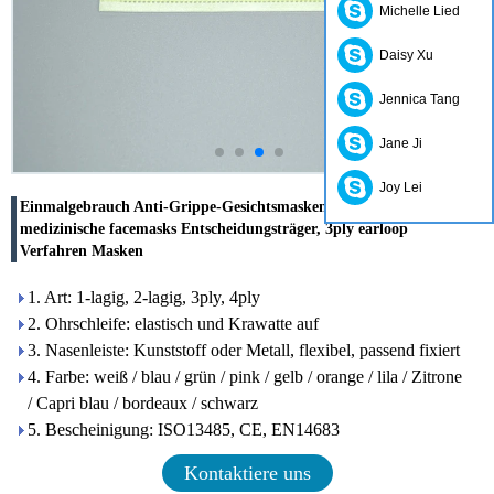
Michelle Lied
Daisy Xu
Jennica Tang
Jane Ji
Joy Lei
Einmalgebrauch Anti-Grippe-Gesichtsmasken, Einweg-
medizinische facemasks Entscheidungsträger, 3ply earloop
Verfahren Masken
1. Art: 1-lagig, 2-lagig, 3ply, 4ply
2. Ohrschleife: elastisch und Krawatte auf
3. Nasenleiste: Kunststoff oder Metall, flexibel, passend fixiert
4. Farbe: weiß / blau / grün / pink / gelb / orange / lila / Zitrone
/ Capri blau / bordeaux / schwarz
5. Bescheinigung: ISO13485, CE, EN14683
Kontaktiere uns