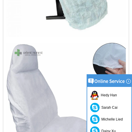
Hedy Han
Sarah Cai
Michelle Lied
Daisy Xu