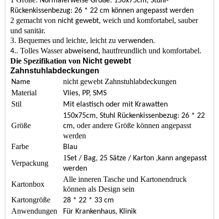
Normalerweise Größe: 150x75cm, Stuhl-
Rückenkissenbezug: 26 * 22 cm können angepasst werden
2
gemacht von
, weich und komfortabel, sauber
nicht gewebt
und sanitär.
3.
Bequemes und leichte, leicht zu
.
verwenden
. Tolles Wasser
, hautfreundlich und komfortabel.
4.
abweisend
Die Spezifikation von
Nicht gewebt
Zahnstuhlabdeckungen
nicht gewebt Zahnstuhlabdeckungen
Name
Material
Vlies, PP, SMS
Stil
Mit elastisch oder mit Krawatten
150x75cm, Stuhl Rückenkissenbezug: 26 * 22
Größe
, oder andere Größe können angepasst
cm
werden
Farbe
Blau
1
Set / Bag, 25 Sätze / Karton
,kann angepasst
Verpackung
werden
Alle inneren Tasche und Kartonendruck
Kartonbox
können als Design sein
Kartongröße
28 * 22 * ​​33 cm
Anwendungen
Für Krankenhaus, Klinik