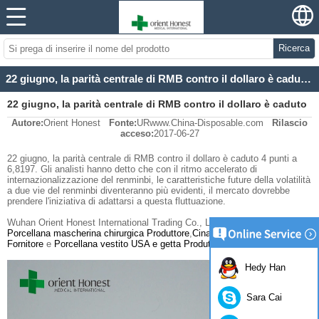
Ricerca
22 giugno, la parità centrale di RMB contro il dollaro è caduto 4 punti
22 giugno, la parità centrale di RMB contro il dollaro è caduto
Autore:
Orient Honest
Fonte:
URwww.China-Disposable.com
Rilascio
4 punti
acceso:
2017-06-27
22 giugno, la parità centrale di RMB contro il dollaro è caduto 4 punti a
6,8197. Gli analisti hanno detto che con il ritmo accelerato di
internazionalizzazione del renminbi, le caratteristiche future della volatilità
a due vie del renminbi diventeranno più evidenti, il mercato dovrebbe
prendere l'iniziativa di adattarsi a questa fluttuazione.
Wuhan Orient Honest International Trading Co., Ltd è uno dei migliori
Porcellana mascherina chirurgica Produttore
,
Cina maschera medica
Fornitore
e
Porcellana vestito USA e getta Produttore
.
Hedy Han
Sara Cai