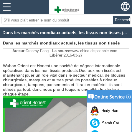
Recherch
Dans les marchés mondiaux actuels, les tissus non tissés jouent un rôle vital dans le secteur médica
Dans les marchés mondiaux actuels, les tissus non tissés
Auteur:
Dreamy Fang
La source:
www.china-disposable.com
jouent un rôle vital dans le secteur médica
Libérer:
2016-03-27
Wuhan Orient est Honest une société de négoce internationale
spécialisée dans les non tissés products.Due aux non tissés est
maintenant jouer un rôle vital dans le secteur médical, de blouses
chirurgicales, masques et autres produits portables à rideaux
chirurgicaux, tampons, pansements et filtration matériel, ils sont
utilisés partout, donc nous prend toujours une attitude stricte à
chaque étape.
Hedy Han
Sarah Caï